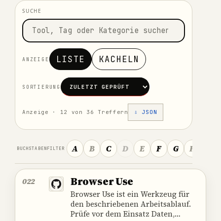
SUCHE
LISTE
KACHELN
ANZEIGE
SORTIERUNG
Anzeige · 12 von 36 Treffern
⇩ JSON
A
B
C
D
E
F
G
H
I
BUCHSTABENFILTER
Browser Use
022
Browser Use ist ein Werkzeug für
den beschriebenen Arbeitsablauf.
Prüfe vor dem Einsatz Daten,