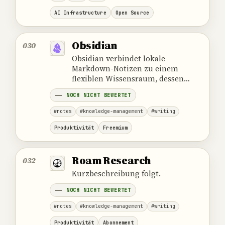
AI Infrastructure
Open Source
Obsidian
030
Obsidian verbindet lokale
Markdown-Notizen zu einem
flexiblen Wissensraum, dessen
Sicherung, Plugins und
NOCH NICHT BEWERTET
Teamregeln bewusst verwaltet
werden müssen.
#notes
#knowledge-management
#writing
Produktivität
Freemium
Roam Research
032
Kurzbeschreibung folgt.
NOCH NICHT BEWERTET
#notes
#knowledge-management
#writing
Produktivität
Abonnement