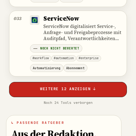
ServiceNow
033
ServiceNow digitalisiert Service-,
Anfrage- und Freigabeprozesse mit
Auditpfad, Verantwortlichkeiten
und Integrationen für große
NOCH NICHT BEWERTET
Organisationen.
#workflow
#automation
#enterprise
Automatisierung
Abonnement
WEITERE 12 ANZEIGEN ↓
Noch 24 Tools verborgen
↳ PASSENDE RATGEBER
Aus der Redaktion
.