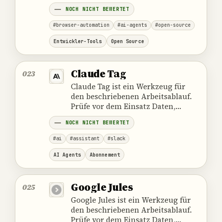
Zuständigkeiten, Kosten und die
NOCH NICHT BEWERTET
offiziellen Produktangaben.
#browser-automation
#ai-agents
#open-source
Entwickler-Tools
Open Source
Claude Tag
023
Claude Tag ist ein Werkzeug für
den beschriebenen Arbeitsablauf.
Prüfe vor dem Einsatz Daten,
Zuständigkeiten, Kosten und die
NOCH NICHT BEWERTET
offiziellen Produktangaben.
#ai
#assistant
#slack
AI Agents
Abonnement
Google Jules
025
Google Jules ist ein Werkzeug für
den beschriebenen Arbeitsablauf.
Prüfe vor dem Einsatz Daten,