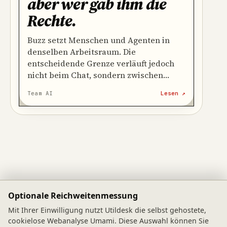
aber wer gab ihm die
Rechte
.
Buzz setzt Menschen und Agenten in
denselben Arbeitsraum. Die
entscheidende Grenze verläuft jedoch
nicht beim Chat, sondern zwischen
sichtbarer Aktion und tatsächlich
Team AI
Lesen ↗
erteilter Handlungsbefugnis.
Optionale Reichweitenmessung
Tool-Index
Ratgeber
Mit Ihrer Einwilligung nutzt Utildesk die selbst gehostete,
cookielose Webanalyse Umami. Diese Auswahl können Sie
Kategorien
Methodologie