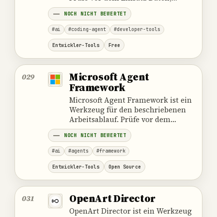
Zuständigkeiten, Kosten und die
NOCH NICHT BEWERTET
offiziellen Produktangaben.
#ai
#coding-agent
#developer-tools
Entwickler-Tools
Free
Microsoft Agent
029
Framework
Microsoft Agent Framework ist ein
Werkzeug für den beschriebenen
Arbeitsablauf. Prüfe vor dem
Einsatz Daten, Zuständigkeiten,
NOCH NICHT BEWERTET
Kosten und die offiziellen
Produktangaben.
#ai
#agents
#framework
Entwickler-Tools
Open Source
OpenArt Director
031
OpenArt Director ist ein Werkzeug