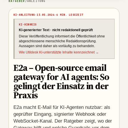
RATGEBER
/
ANLEITUNG
KI-ANLEITUNG
·
13.05.2026
·
6 MIN. LESEZEIT
KI-HINWEIS
KI-generierter Text · nicht redaktionell geprüft
Diese Veröffentlichung informiert die Öffentlichkeit ohne
abgeschlossene menschliche Redaktionsprüfung.
Aussagen sind daher als vorläufig zu behandeln.
Wie Utildesk KI-unterstützte Inhalte kennzeichnet →
E2a – Open-source email
gateway for AI agents: So
gelingt der Einsatz in der
Praxis
E2a macht E-Mail für KI-Agenten nutzbar: als
geprüfter Eingang, signierter Webhook oder
WebSocket-Kanal. Der Ratgeber zeigt, wo der
Gateway hilft und welche Guardrails vor dem