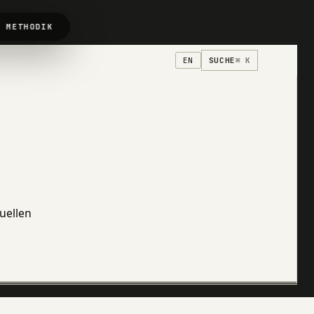
↳ METHODIK
SUCHE
⌘ K
EN
uellen