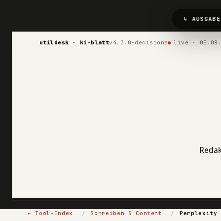
↳ AUSGABE
utildesk · ki-blatt
v4.3.0-decisions
live · 05.08
Redak
← Tool-Index
/
Schreiben & Content
/
Perplexity