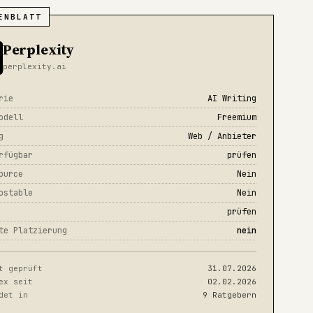
ENBLATT
Perplexity
perplexity.ai
rie
AI Writing
odell
Freemium
g
Web / Anbieter
rfügbar
prüfen
ource
Nein
ostable
Nein
prüfen
te Platzierung
nein
t geprüft
31.07.2026
ex seit
02.02.2026
det in
9 Ratgebern