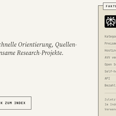
FAKT
Katego
hnelle Orientierung, Quellen-
Preism
insame Research-Projekte.
Hostin
AVV ve
Open S
Self-h
API
Bezahl
Zuletz
CK ZUM INDEX
Im Ind
Verwen