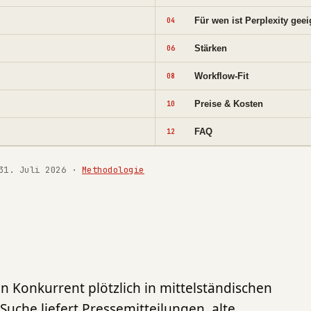
Für wen ist Perplexity gee
04
Stärken
06
Workflow-Fit
08
Preise & Kosten
10
FAQ
12
31. Juli 2026
·
Methodologie
n Konkurrent plötzlich in mittelständischen
uche liefert Pressemitteilungen, alte