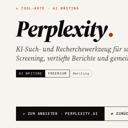
↳ TOOL-AKTE · AI WRITING
Perplexity
.
KI-Such- und Recherchewerkzeug für sc
Screening, vertiefte Berichte und geme
AI WRITING
FREEMIUM
#writing
↗ ZUM ANBIETER · PERPLEXITY.AI
⇄ ZURÜ