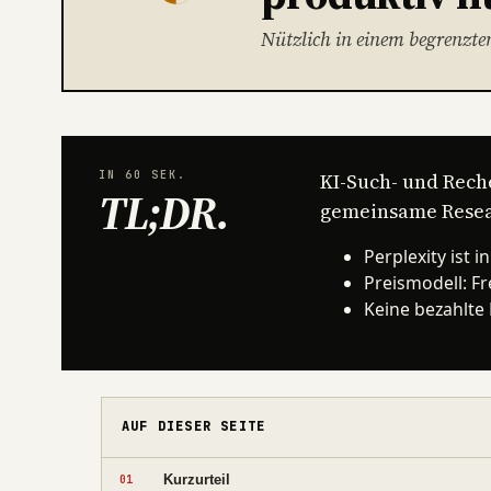
Nützlich in einem begrenzte
IN 60 SEK.
KI-Such- und Rech
TL;DR
.
gemeinsame Resea
Perplexity ist i
Preismodell: F
Keine bezahlte 
AUF DIESER SEITE
Kurzurteil
01