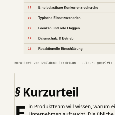
Eine belastbare Konkurrenzrecherche
03
Typische Einsatzszenarien
05
Grenzen und rote Flaggen
07
Datenschutz & Betrieb
09
Redaktionelle Einschätzung
11
Kuratiert von
Utildesk Redaktion
· zuletzt geprüft: 
Kurzurteil
E
in Produktteam will wissen, warum ei
Unternehmen auftaucht. Die übliche S