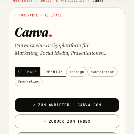
← Tool-Index
/
Design & Kreativität
/
Canva
↳ TOOL-AKTE · AI IMAGE
Canva
.
Canva ist eine Designplattform für
Marketing, Social Media, Präsentationen
und schnelle visuelle Inhalte ohne klassisches
Grafikdesign-Setup.
AI IMAGE
FREEMIUM
#design
#automation
#marketing
↗ ZUM ANBIETER · CANVA.COM
⇄ ZURÜCK ZUM INDEX