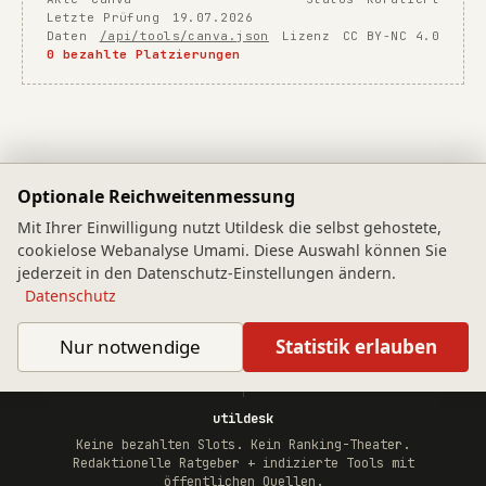
Letzte Prüfung
19.07.2026
Daten
/api/tools/canva.json
Lizenz
CC BY-NC 4.0
0 bezahlte Platzierungen
Optionale Reichweitenmessung
Tool-Index
Ratgeber
Mit Ihrer Einwilligung nutzt Utildesk die selbst gehostete,
cookielose Webanalyse Umami. Diese Auswahl können Sie
Kategorien
Methodologie
jederzeit in den Datenschutz-Einstellungen ändern.
Datenschutz
Feed
Datenschutz
Nur notwendige
Statistik erlauben
Impressum
Datenschutz-Einstellungen
utildesk
Keine bezahlten Slots. Kein Ranking-Theater.
Redaktionelle Ratgeber + indizierte Tools mit
öffentlichen Quellen.